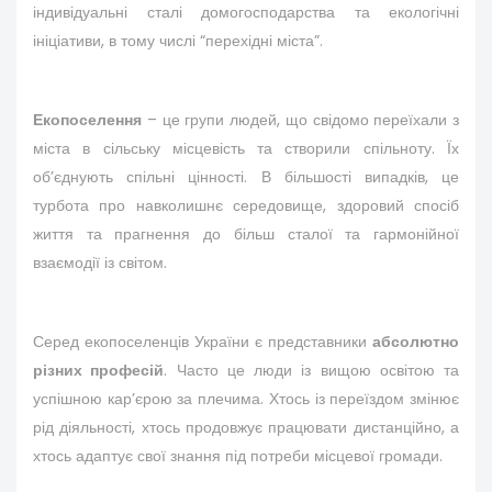
індивідуальні сталі домогосподарства та екологічні
ініціативи, в тому числі “перехідні міста”.
Екопоселення
– це групи людей, що свідомо переїхали з
міста в сільську місцевість та створили спільноту. Їх
об’єднують спільні цінності. В більшості випадків, це
турбота про навколишнє середовище, здоровий спосіб
життя та прагнення до більш сталої та гармонійної
взаємодії із світом.
Серед екопоселенців України є представники
абсолютно
різних професій
. Часто це люди із вищою освітою та
успішною кар’єрою за плечима. Хтось із переїздом змінює
рід діяльності, хтось продовжує працювати дистанційно, а
хтось адаптує свої знання під потреби місцевої громади.