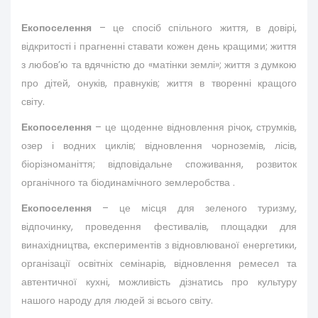
Екопоселення
– це спосіб спільного життя, в довірі,
відкритості і прагненні ставати кожен день кращими; життя
з любов’ю та вдячністю до «матінки землі»; життя з думкою
про дітей, онуків, правнуків; життя в творенні кращого
світу.
Екопоселення
– це щоденне відновлення річок, струмків,
озер і водних циклів; відновлення чорноземів, лісів,
біорізноманіття; відповідальне споживання, розвиток
органічного та біодинамічного землеробства .
Екопоселення
– це місця для зеленого туризму,
відпочинку, проведення фестивалів, площадки для
винахідництва, експериментів з відновлюваної енергетики,
організації освітніх семінарів, відновлення ремесел та
автентичної кухні, можливість дізнатись про культуру
нашого народу для людей зі всього світу.