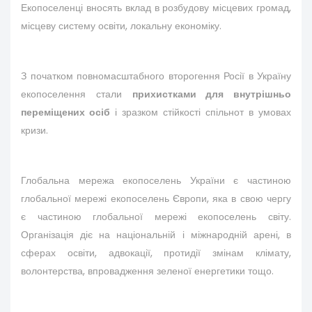
Екопоселенці вносять вклад в розбудову місцевих громад,
місцеву систему освіти, локальну економіку.
З початком повномасштабного второгення Росії в Україну
екопоселення стали
прихистками для внутрішньо
переміщених осіб
і зразком стійкості спільнот в умовах
кризи.
Глобальна мережа екопоселень України є частиною
глобальної мережі екопоселень Європи, яка в свою чергу
є частиною глобальної мережі екопоселень світу.
Організація діє на національній і міжнародній арені, в
сферах освіти, адвокації, протидії змінам клімату,
волонтерства, впровадження зеленої енергетики тощо.