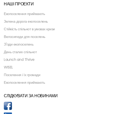
НАШІ ПРОЕКТИ
Екопоселення приймають
Зелена дорога екопоселень
Стійкість спільнот в умовах кризи
Велосипеди для поселень
З'їзди екопоселень
День сталих спільнот
Launch and Thrive
WISEL
Поселення і їх громади
Екопоселення приймають
СЛІДКУВАТИ ЗА НОВИНАМИ