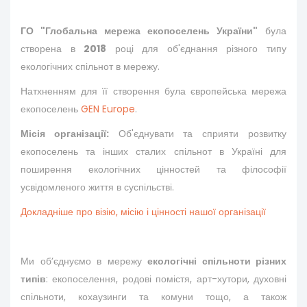
ГО "Глобальна мережа екопоселень України"
була
створена в
2018
році для об'єднання різного типу
екологічних спільнот в мережу.
Натхненням для її створення була європейська мережа
екопоселень
GEN Europe
.
Місія організації:
Об'єднувати та сприяти розвитку
екопоселень та інших сталих спільнот в Україні для
поширення екологічних цінностей та філософії
усвідомленого життя в суспільстві.
Докладніше про візію, місію і цінності нашої організації
Ми об’єднуємо в мережу
екологічні спільноти різних
типів
: екопоселення, родові помістя, арт-хутори, духовні
спільноти, кохаузинги та комуни тощо, а також