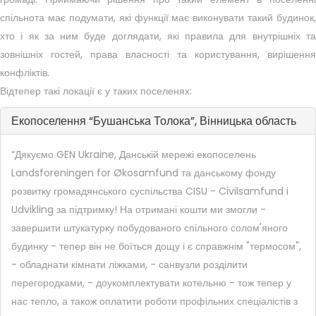
спільнота має подумати, які функції має виконувати такий будинок,
хто і як за ним буде доглядати, які правила для внутрішніх та
зовнішніх гостей, права власності та користування, вирішення
конфліктів.
Відтепер такі локації є у таких поселенях:
Екопоселення “Бушанська Толока”, Вінницька область
“Дякуємо GEN Ukraine, Данській мережі екопоселень
Landsforeningen for Økosamfund та данському фонду
розвитку громадянського суспільства CISU - Civilsamfund i
Udvikling за підтримку! На отримані кошти ми змогли -
завершити штукатурку побудованого спільного солом'яного
будинку - тепер він не боїться дощу і є справжнім "термосом",
- обладнати кімнати ліжками, - санвузли розділити
перегородками, - доукомплектувати котельню - тож тепер у
нас тепло, а також оплатити роботи профільних спеціалістів з