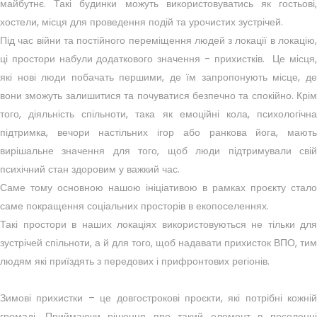
майбутнє. Такі будинки можуть використовуватись як гостьові,
хостели, місця для проведення подій та урочистих зустрічей.
Під час війни та постійного переміщення людей з локації в локацію,
ці простори набули додаткового значення - прихистків. Це місця,
які нові люди побачать першими, де їм запропонують місце, де
вони зможуть залишитися та почуватися безпечно та спокійно. Крім
того, діяльність спільноти, така як емоційні кола, психологічна
підтримка, вечори настільних ігор або ранкова йога, мають
вирішальне значення для того, щоб люди підтримували свій
психічний стан здоровим у важкий час.
Саме тому основною нашою ініціативою в рамках проєкту стало
саме покращення соціальних просторів в екопоселеннях.
Такі простори в наших локаціях використовуються не тільки для
зустрічей спільноти, а й для того, щоб надавати прихисток ВПО, тим
людям які приїздять з передових і прифронтових регіонів.
Зимові прихистки – це довгострокові проєкти, які потрібні кожній
громаді. Приймаючи рішення про такий елемент в поселенні