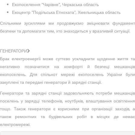
Екопоселення “Чарівне”, Черкаська область
Екоцентр “Подільська Етнохата”, Хмельницька область
Спільними зусиллями ми продовжуємо зміцнювати фундамент
безпеки та допомагати тим, хто знаходиться у вразливий ситуації.
ГЕНЕРАТОРИ
Брак електроенергії може суттєво ускладнити щоденне життя та
негативно позначитися на комфорті й безпеці мешканців
екопоселень. Для спільнот мережі екопоселень України були
закуплені та передані генератори й зарядні станції.
Генератори та зарядні станції задовольняють потреби мешканців
поселень у зарядці телефонів, ноутбуків, влаштування освітлення
тощо. Також генератори є корисними при організації заходів, а
також ремонтних та будівельних робіт в місцях де немає
електромережі.