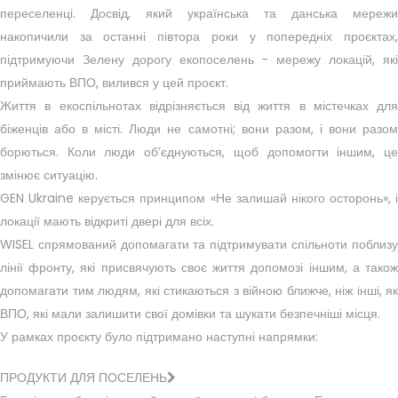
переселенці. Досвід, який українська та данська мережи
накопичили за останні півтора роки у попередніх проєктах,
підтримуючи Зелену дорогу екопоселень - мережу локацій, які
приймають ВПО, вилився у цей проєкт.
Життя в екоспільнотах відрізняється від життя в містечках для
біженців або в місті. Люди не самотні; вони разом, і вони разом
борються. Коли люди об’єднуються, щоб допомогти іншим, це
змінює ситуацію.
GEN Ukraine керується принципом «Не залишай нікого осторонь», і
локації мають відкриті двері для всіх.
WISEL спрямований допомагати та підтримувати спільноти поблизу
лінії фронту, які присвячують своє життя допомозі іншим, а також
допомагати тим людям, які стикаються з війною ближче, ніж інші, як
ВПО, які мали залишити свої домівки та шукати безпечніші місця.
У рамках проєкту було підтримано наступні напрямки:
ПРОДУКТИ ДЛЯ ПОСЕЛЕНЬ