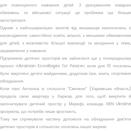
для повноцінного навчання дітей. З урахуванням ковідних
обмежень та військової ситуації ця проблема ще більше
загострилася.
Одним з найпоширеніших запитів від мешканців екопоселень є
налагодження самостійної освіти, вільної, з меншими обмеженням
для дітей, з можливістю більшої взаємодії та занурення у теми,
зацікавлення у навчанні.
Підтримкою дитячих просторів ми зайнялися ще у попередньому
проєкті «Ukrainian Ecovillages for Peace», коли для 10 поселень
були закуплені дитячі майданчики, додаткові ігри, книги, спортивне
обладнання.
Коли пані Антоніна зі спільноти “Свячене” (Харківська область)
продала свою квартиру у Харкові, для того, щоб викупити й
започаткувати дитячий простір у Мерефі, команда GEN Ukraine
зрозуміла, що потреби лише зростають.
Тому ми спрямували частину допомоги на обладнання дев’яти
дитячих просторів в спільнотах поселень нашої мережі.