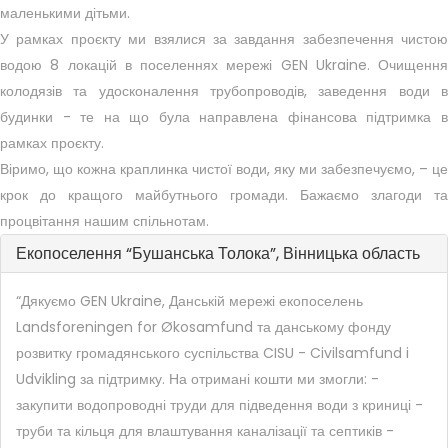
маленькими дітьми.
У рамках проєкту ми взялися за завдання забезпечення чистою
водою 8 локацій в поселеннях мережі GEN Ukraine. Очищення
колодязів та удосконалення трубопроводів, заведення води в
будинки - те на що була направлена фінансова підтримка в
рамках проєкту.
Віримо, що кожна краплинка чистої води, яку ми забезпечуємо, – це
крок до кращого майбутнього громади. Бажаємо злагоди та
процвітання нашим спільнотам.
Екопоселення “Бушанська Толока”, Вінницька область
“Дякуємо GEN Ukraine, Данській мережі екопоселень
Landsforeningen for Økosamfund та данському фонду
розвитку громадянського суспільства CISU - Civilsamfund i
Udvikling за підтримку.
На отримані кошти ми змогли:
-
закупити водопроводні труди для підведення води з криниці
-
труби та кільця для влаштування каналізації та септиків
-