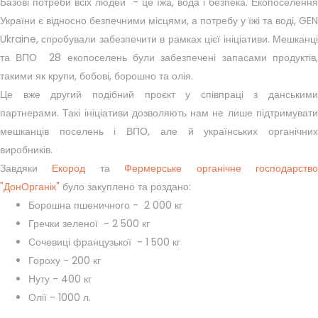
Базові потреби всіх людей - це їжа, вода і безпека. Екопоселення
України є відносно безпечними місцями, а потребу у їжі та воді, GEN
Ukraine, спробували забезпечити в рамках цієї ініціативи. Мешканці
та ВПО 28 екопоселень були забезпечені запасами продуктів,
такими як крупи, бобові, борошно та олія.
Це вже другий подібний проєкт у співпраці з данськими
партнерами. Такі ініціативи дозволяють нам не лише підтримувати
мешканців поселень і ВПО, але й українських органічних
виробників.
Завдяки
Екород
та
Фермерське органічне господарств
"ДонОрганік"
було закуплено та роздано:
Борошна пшеничного - 2 000 кг
Гречки зеленої - 2 500 кг
Сочевиці французької - 1 500 кг
Гороху - 200 кг
Нуту - 400 кг
Олії - 1000 л.