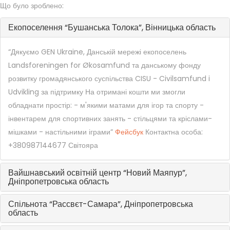
Що було зроблено:
Екопоселення “Бушанська Толока”, Вінницька область
“Дякуємо GEN Ukraine, Данській мережі екопоселень
Landsforeningen for Økosamfund та данському фонду
розвитку громадянського суспільства CISU - Civilsamfund i
Udvikling за підтримку
На отримані кошти ми змогли
обладнати простір:
- м'якими матами для ігор та спорту
-
інвентарем для спортивних занять
- стільцями та кріслами-
мішками
- настільними іграми”
Фейсбук
Контактна особа:
+380987144677 Світояра
Вайшнавський освітній центр “Новий Маяпур”,
Дніпропетровська область
Спільнота “Рассвєт-Самара”, Дніпропетровська
область