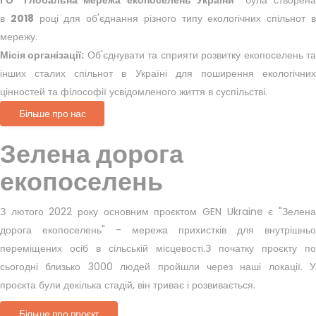
ГО "Глобальна мережа екопоселень України"
була створен
в
2018
році для об'єднання різного типу екологічних спільнот 
мережу.
Місія організації:
Об'єднувати та сприяти розвитку екопоселень т
інших сталих спільнот в Україні для поширення екологічних
цінностей та філософії усвідомленого життя в суспільстві.
Більше про нас
Зелена дорога
екопоселень
З лютого 2022 року основним проєктом GEN Ukraine є "Зелена
дорога екопоселень" - мережа прихистків для внутрішньо
переміщених осіб в сільській місцевості.
З початку проєкту по
сьогодні близько 3000 людей пройшли через наші локації.
У
проєкта були декілька стадій, він триває і розвивається.
Більше про проєкт