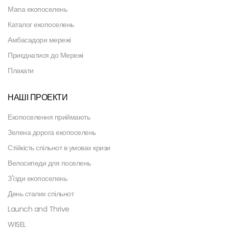
Мапа екопоселень
Каталог екопоселень
Амбасадори мережі
Приєднатися до Мережі
Плакати
НАШІ ПРОЕКТИ
Екопоселення приймають
Зелена дорога екопоселень
Стійкість спільнот в умовах кризи
Велосипеди для поселень
З'їзди екопоселень
День сталих спільнот
Launch and Thrive
WISEL